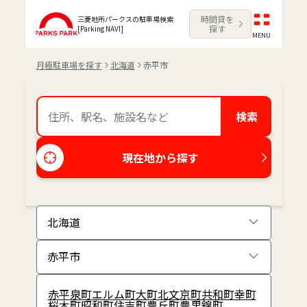
時間貸を
三菱地所パークスの駐車場検索
探す
[Parking NAVI]
MENU
月極駐車場を探す
北海道
赤平市
検索
現在地から探す
赤平
泉町
エルム町
大町
北文京町
共和町
幸町
桜木町
昭和町
住吉町
豊丘町
豊里
錦町