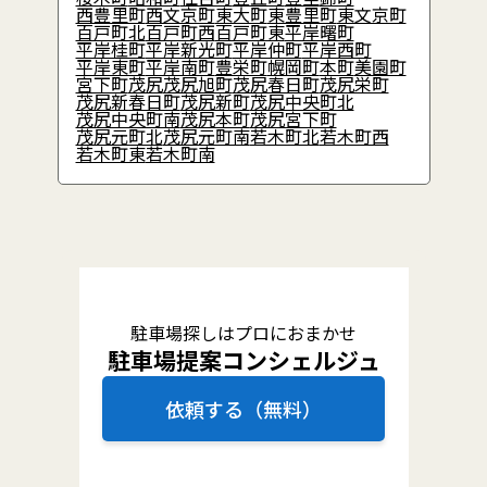
西豊里町
西文京町
東大町
東豊里町
東文京町
百戸町北
百戸町西
百戸町東
平岸曙町
平岸桂町
平岸新光町
平岸仲町
平岸西町
平岸東町
平岸南町
豊栄町
幌岡町
本町
美園町
宮下町
茂尻
茂尻旭町
茂尻春日町
茂尻栄町
茂尻新春日町
茂尻新町
茂尻中央町北
茂尻中央町南
茂尻本町
茂尻宮下町
茂尻元町北
茂尻元町南
若木町北
若木町西
若木町東
若木町南
駐車場探しはプロにおまかせ
駐車場提案コンシェルジュ
依頼する（無料）