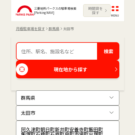
時間貸を
三菱地所パークスの駐車場検索
探す
[Parking NAVI]
MENU
月極駐車場を探す
群馬県
太田市
検索
現在地から探す
阿久津町
朝日町
新井町
安養寺町
飯田町
飯塚町
石橋町
石原町
泉町
市場町
出塚町