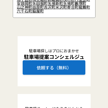
安良岡町
矢田堀町
矢場新町
矢場町
藪塚町
山之神町
由良町
吉沢町
米沢町
寄合町
龍舞町
六千石町
脇屋町
駐車場探しはプロにおまかせ
駐車場提案コンシェルジュ
依頼する（無料）