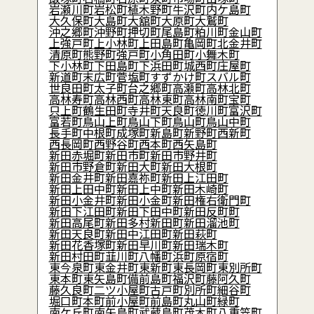
岩瀬川町
岩松町
植木野町
牛沢町
内ケ島町
大久保町
大島町
大舘町
大原町
大鷲町
沖之郷町
沖野町
押切町
尾島町
粕川町
金山町
上強戸町
上小林町
上田島町
亀岡町
北金井町
清原町
熊野町
強戸町
小角田町
小舞木町
下小林町
下田島町
下浜田町
城西町
庄屋町
新道町
末広町
菅塩町
すずかけ町
スバル町
世良田町
太子町
台之郷町
高瀬町
高林北町
高林寿町
高林西町
高林東町
高林南町
宝町
只上町
鶴生田町
寺井町
天良町
徳川町
富沢町
富若町
鳥山上町
鳥山下町
鳥山町
鳥山中町
長手町
中根町
成塚町
新島町
新野町
西新町
西長岡町
西野谷町
西本町
西矢島町
新田赤堀町
新田市町
新田市野井町
新田市野倉町
新田大町
新田大根町
新田金井町
新田嘉祢町
新田上江田町
新田上田中町
新田上中町
新田木崎町
新田小金井町
新田小金町
新田権右衛門町
新田下江田町
新田下田中町
新田反町町
新田高尾町
新田多村新田町
新田溜池町
新田天良町
新田中江田町
新田萩町
新田花香塚町
新田早川町
新田瑞木町
新田村田町
韮川町
八幡町
浜町
原宿町
東今泉町
東金井町
東新町
東長岡町
東別所町
東本町
東矢島町
備前島町
福沢町
藤阿久町
藤久良町
二ツ小屋町
古戸町
別所町
細谷町
堀口町
本町
前小屋町
前島町
丸山町
緑町
南ケ丘町
南矢島町
武蔵島町
茂木町
八重笠町