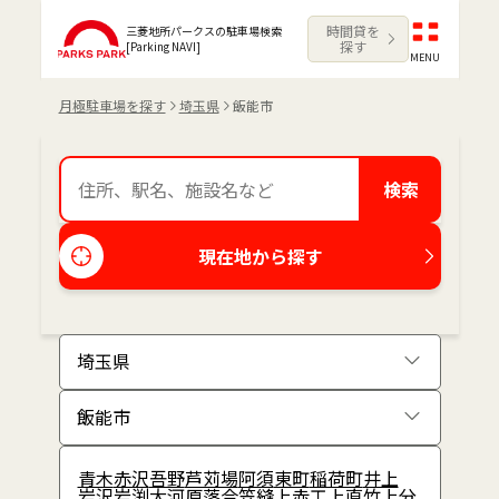
時間貸を
三菱地所パークスの駐車場検索
探す
[Parking NAVI]
MENU
月極駐車場を探す
埼玉県
飯能市
検索
現在地から探す
青木
赤沢
吾野
芦苅場
阿須
東町
稲荷町
井上
岩沢
岩渕
大河原
落合
笠縫
上赤工
上直竹上分