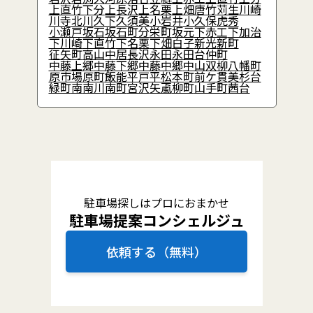
上直竹下分
上長沢
上名栗
上畑
唐竹
苅生
川崎
川寺
北川
久下
久須美
小岩井
小久保
虎秀
小瀬戸
坂石
坂石町分
栄町
坂元
下赤工
下加治
下川崎
下直竹
下名栗
下畑
白子
新光
新町
征矢町
高山
中居
長沢
永田
永田台
仲町
中藤上郷
中藤下郷
中藤中郷
中山
双柳
八幡町
原市場
原町
飯能
平戸
平松
本町
前ケ貫
美杉台
緑町
南
南川
南町
宮沢
矢颪
柳町
山手町
茜台
駐車場探しはプロにおまかせ
駐車場提案コンシェルジュ
依頼する（無料）