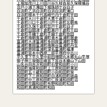
上堀
加茂
川上
川田
川谷
久枝
沓見
久保
検儀谷
合戸
小浦
下滝田
下堀
珠師ケ谷
白子
白浜町乙浜
白浜町白浜
白浜町滝口
白浜町根本
千代
高崎
竹内
千倉町宇田
千倉町大川
千倉町大貫
千倉町川合
千倉町川口
千倉町川戸
千倉町北朝夷
千倉町久保
千倉町忽戸
千倉町白子
千倉町白間津
千倉町瀬戸
千倉町千田
千倉町平磯
千倉町平舘
千倉町牧田
千倉町南朝夷
富浦町青木
富浦町居倉
富浦町大津
富浦町多田良
富浦町手取
富浦町豊岡
富浦町南無谷
富浦町丹生
富浦町原岡
富浦町深名
富浦町福澤
富浦町宮本
中
西原
二部
平塚
府中
古川
平久里下
平久里中
前田
増間
丸本郷
丸山平塚
御子神
三坂
御庄
峰
宮下
宮谷
本織
山下
山田
山名
谷向
吉沢
和田町石堂
和田町小川
和田町海発
和田町上三原
和田町黒岩
和田町五十蔵
和田町小向
和田町柴
和田町下三原
和田町白渚
和田町磑森
和田町中三原
和田町仁我浦
和田町沼
和田町花園
和田町布野
和田町松田
和田町真浦
和田町和田