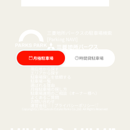
三菱地所パークスの駐車場検索
[Parking NAVI]
月極駐車場
時間貸駐車場
現在地から探す
エリアから探す
駐車場探しを依頼する
駐車場一覧
選ばれる理由
月極駐車場の探し方
駐車場運用のご相談（オーナー様へ）
よくあるご質問
お問い合わせ
運営会社
｜
プライバシーポリシー
Copyright(c) Mitsubishi Estate Parks Co.,Ltd. All Rights Reserved.