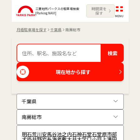
時間貸を
三菱地所パークスの駐車場検索
探す
[Parking NAVI]
MENU
月極駐車場を探す
千葉県
南房総市
検索
現在地から探す
明石
荒川
安馬谷
池之内
石神
石堂
石堂原
市部
犬掛
井野
岩糸
海老敷
大井
大学口
小戸
上滝田