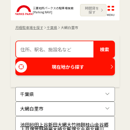
時間貸を
三菱地所パークスの駐車場検索
探す
[Parking NAVI]
MENU
月極駐車場を探す
千葉県
大網白里市
検索
現在地から探す
池田
砂田
上谷新田
大網
大竹
柿餅
桂山
金谷郷
上貝塚
萱野
神房
木崎
北飯塚
北今泉
北横川