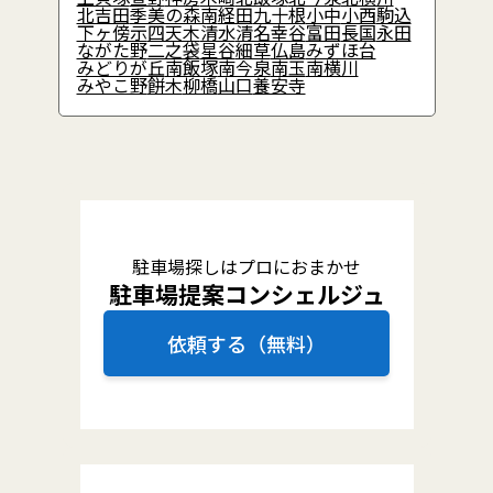
北吉田
季美の森南
経田
九十根
小中
小西
駒込
下ヶ傍示
四天木
清水
清名幸谷
富田
長国
永田
ながた野
二之袋
星谷
細草
仏島
みずほ台
みどりが丘
南飯塚
南今泉
南玉
南横川
みやこ野
餅木
柳橋
山口
養安寺
駐車場探しはプロにおまかせ
駐車場提案コンシェルジュ
依頼する（無料）