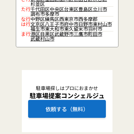
杉並区
た行
千代田区
中央区
台東区
豊島区
立川市
調布市
多摩市
な行
中野区
練馬区
西東京市
西多摩郡
は行
文京区
八王子市
府中市
日野市
東村山市
福生市
東大和市
東久留米市
羽村市
ま行
港区
目黒区
武蔵野市
三鷹市
町田市
武蔵村山市
駐車場探しはプロにおまかせ
駐車場提案コンシェルジュ
依頼する（無料）