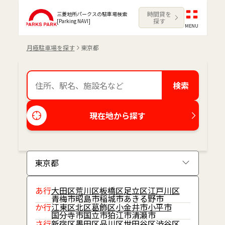
時間貸を
三菱地所パークスの駐車場検索
探す
[Parking NAVI]
MENU
月極駐車場を探す
東京都
検索
現在地から探す
あ行
大田区
荒川区
板橋区
足立区
江戸川区
青梅市
昭島市
稲城市
あきる野市
か行
江東区
北区
葛飾区
小金井市
小平市
国分寺市
国立市
狛江市
清瀬市
さ行
新宿区
墨田区
品川区
世田谷区
渋谷区