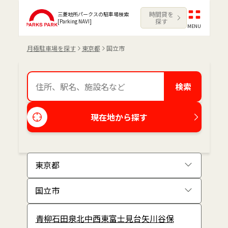
時間貸を
三菱地所パークスの駐車場検索
探す
[Parking NAVI]
MENU
月極駐車場を探す
東京都
国立市
検索
現在地から探す
青柳
石田
泉
北
中
西
東
富士見台
矢川
谷保