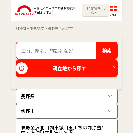
時間貸を
三菱地所パークスの駐車場検索
探す
[Parking NAVI]
MENU
月極駐車場を探す
長野県
茅野市
検索
現在地から探す
泉野
金沢
北山
湖東
城山
玉川
ちの
塚原
豊平
中大塩
仲町
本町
宮川
米沢