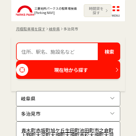
時間貸を
三菱地所パークスの駐車場検索
探す
[Parking NAVI]
MENU
月極駐車場を探す
岐阜県
多治見市
検索
現在地から探す
青木町
赤坂町
旭ケ丘
生田町
池田町
市之倉町
上野町
大沢町
大畑町
大畑町赤松
大畑町大洞