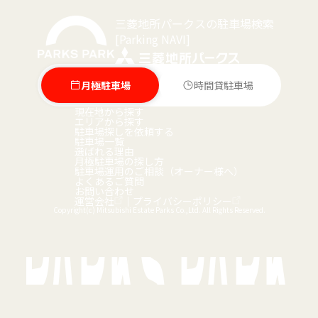
三菱地所パークスの駐車場検索
[Parking NAVI]
月極駐車場
時間貸駐車場
現在地から探す
エリアから探す
駐車場探しを依頼する
駐車場一覧
選ばれる理由
月極駐車場の探し方
駐車場運用のご相談（オーナー様へ）
よくあるご質問
お問い合わせ
運営会社
｜
プライバシーポリシー
Copyright(c) Mitsubishi Estate Parks Co.,Ltd. All Rights Reserved.