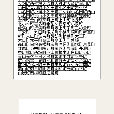
大畑町西仲根
大原町
大針町
大薮町
奥川町
小田町
音羽町
小名田町
小名田町岩ケ根
小名田町小滝
小名田町西ケ洞
小名田町西山
小名田町別山
小名田町東谷
神楽町
笠原町
金岡町
金山町
窯町
上町
上山町
北丘町
北小木町
喜多町
希望ケ丘
京町
小泉町
虎渓山町
虎渓町
幸町
坂上町
栄町
三の倉町
下沢町
十九田町
昭栄町
小路町
昭和町
新富町
新町
末広町
住吉町
諏訪町
精華町
大正町
大日町
太平町
高田町
高田町岩曽根
高田町白粉
高根町
宝町
滝呂町
田代町
月見町
廿原町
東栄町
陶元町
常盤町
豊岡町
長瀬町
中町
錦町
西坂町
西山町
根本町
白山町
東町
東山
光ケ丘
日ノ出町
姫町
平井町
平野町
広小路
富士見町
平和町
弁天町
星ケ台
本町
前畑町
松坂町
三笠町
美坂町
緑ケ丘
宮前町
美山町
御幸町
明治町
明和町
元町
山下町
山吹町
若松町
脇之島町