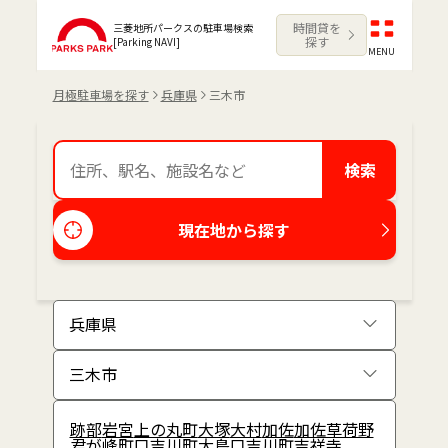
時間貸を
三菱地所パークスの駐車場検索
探す
[Parking NAVI]
MENU
月極駐車場を探す
兵庫県
三木市
検索
現在地から探す
跡部
岩宮
上の丸町
大塚
大村
加佐
加佐草荷野
君が峰町
口吉川町大島
口吉川町吉祥寺