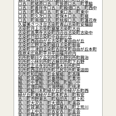
口吉川町桾原
口吉川町笹原
口吉川町里脇
口吉川町善祥寺
口吉川町殿畑
口吉川町西中
口吉川町馬場
口吉川町東
口吉川町東中
口吉川町久次
口吉川町保木
口吉川町槇
口吉川町南畑
口吉川町桃坂
口吉川町蓮花寺
久留美
さつき台
志染町青山
志染町安福田
志染町井上
志染町窟屋
志染町大谷
志染町高男寺
志染町四合谷
志染町志染中
志染町戸田
志染町中自由が丘
志染町西自由が丘
志染町東自由が丘
志染町広野
志染町細目
志染町御坂
志染町三津田
志染町吉田
芝町
自由が丘本町
宿原
末広
鳥町
平井
平田
福井
府内
別所町朝日ケ丘
別所町石野
別所町興治
別所町小林
別所町近藤
別所町下石野
別所町正法寺
別所町高木
別所町巴
別所町西這田
別所町花尻
別所町東這田
別所町和田
細川町金屋
細川町高篠
細川町高畑
細川町垂穂
細川町豊地
細川町中里
細川町西
細川町細川中
細川町増田
細川町瑞穂
細川町桃津
細川町脇川
本町
緑が丘町中
緑が丘町西
緑が丘町東
緑が丘町本町
吉川町有安
吉川町市野瀬
吉川町稲田
吉川町上松
吉川町大沢
吉川町大畑
吉川町奥谷
吉川町貸潮
吉川町鍛治屋
吉川町上荒川
吉川町上中
吉川町吉安
吉川町金会
吉川町楠原
吉川町実楽
吉川町田谷