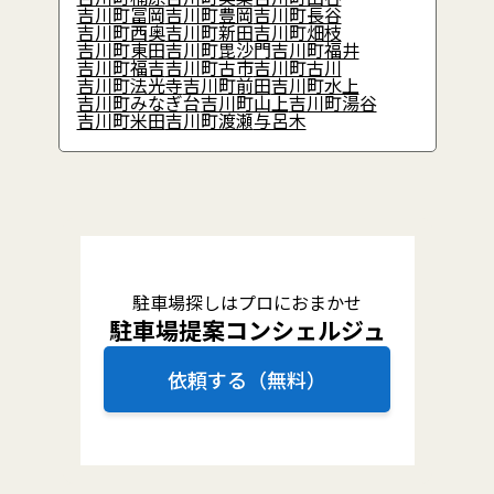
吉川町冨岡
吉川町豊岡
吉川町長谷
吉川町西奥
吉川町新田
吉川町畑枝
吉川町東田
吉川町毘沙門
吉川町福井
吉川町福吉
吉川町古市
吉川町古川
吉川町法光寺
吉川町前田
吉川町水上
吉川町みなぎ台
吉川町山上
吉川町湯谷
吉川町米田
吉川町渡瀬
与呂木
駐車場探しはプロにおまかせ
駐車場提案コンシェルジュ
依頼する（無料）