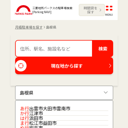
時間貸を
三菱地所パークスの駐車場検索
探す
[Parking NAVI]
MENU
月極駐車場を探す
島根県
検索
現在地から探す
あ行
出雲市
大田市
雲南市
か行
江津市
は行
浜田市
ま行
松江市
益田市
や行
安来市