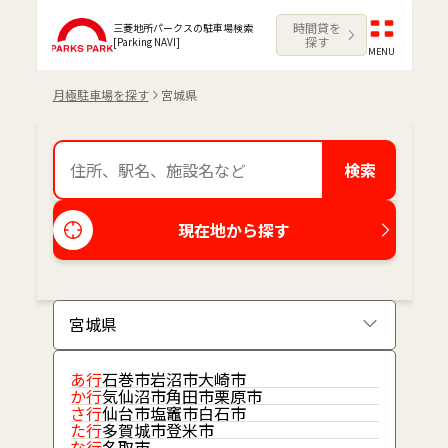
時間貸を
三菱地所パークスの駐車場検索
探す
[Parking NAVI]
MENU
月極駐車場を探す
宮城県
検索
現在地から探す
あ行
石巻市
岩沼市
大崎市
か行
気仙沼市
角田市
栗原市
さ行
仙台市
塩竈市
白石市
た行
多賀城市
登米市
な行
名取市