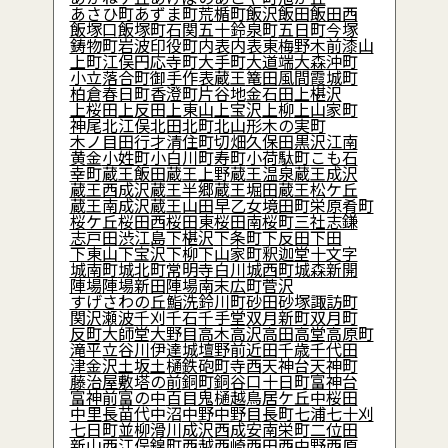
あさひ町
あずま町
荒楯町
飯沢
飯田
飯田西
飯塚口
飯塚町
石関
五十鈴
泉町
五日町
今塚
鋳物町
岩波
印役町
内表
内表東
梅野木前
漆山
上町
江俣
円応寺町
大手町
大道端
大森
沖町
小立
落合町
御手作
表蔵王
篭田
風間
霞城町
柏倉
春日町
香澄町
片谷地
金石田
上椹沢
上桜田
上反田
上東山
上宝沢
上柳
上山家町
神尾
北江俣
北田
北町
北山形
木の実町
木ノ目田
行才
清住町
切畑
久保田
黒沢
江南
黄金
小姓町
小白川町
寿町
小荷駄町
こも石
幸町
蔵王飯田
蔵王上野
蔵王温泉
蔵王成沢
蔵王西成沢
蔵王半郷
蔵王堀田
蔵王松ケ丘
蔵王南成沢
蔵王山田
早乙女
境田町
栄原
肴町
桜ケ丘
桜田西
桜田東
桜田南
桜町
三社
志鎌
志戸田
渋江
島
下椹沢
下条町
下反田
下田
下東山
下宝沢
下柳
下山家町
釈迦堂
十文字
城南町
城北町
常明寺
白川
城西町
城森
新開
陣場
陣場新田
陣場南
末広町
菅沢
すげさわの丘
鮨洗
鈴川町
砂田
砂塚
諏訪町
関沢
瀬波
千刈
千石
千手堂
双月新町
双月町
反町
大師堂
大野目
高木
高沢
高田
高堂
高原町
滝平
立谷川
伊達城
壇野前
近田
千歳
千代田
津金沢
土坂
土樋
鉄砲町
寺西
天神台
天神町
藤治屋敷
塔の前
銅町
銅谷口
十日町
富神台
富神前
富の中
百目鬼
樋越
鳥居ケ丘
中桜田
中里
長苗代
中沼
中野
中野目
長町
七浦
七十刈
七日町
並柳
滑川
成沢西
成安
南栄町
二位田
新山
西江俣
錦町
西越
西崎
西田
西中野
西原