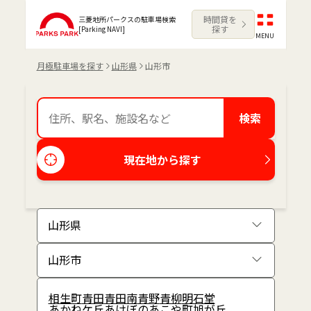
時間貸を
三菱地所パークスの駐車場検索
探す
[Parking NAVI]
MENU
月極駐車場を探す
山形県
山形市
検索
現在地から探す
相生町
青田
青田南
青野
青柳
明石堂
あかねケ丘
あけぼの
あこや町
旭が丘