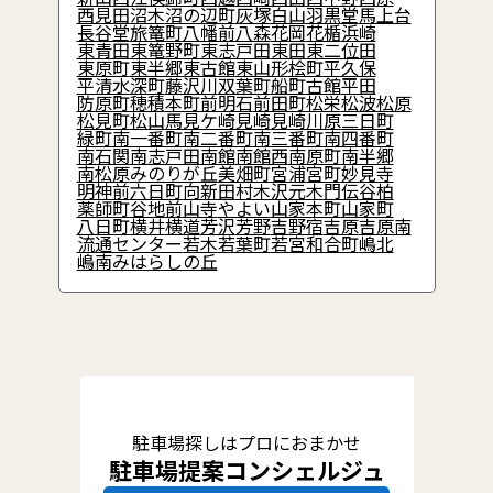
西見田
沼木
沼の辺町
灰塚
白山
羽黒堂
馬上台
長谷堂
旅篭町
八幡前
八森
花岡
花楯
浜崎
東青田
東篭野町
東志戸田
東田
東二位田
東原町
東半郷
東古館
東山形
桧町
平久保
平清水
深町
藤沢川
双葉町
船町
古館
平田
防原町
穂積
本町
前明石
前田町
松栄
松波
松原
松見町
松山
馬見ケ崎
見崎
見崎川原
三日町
緑町
南一番町
南二番町
南三番町
南四番町
南石関
南志戸田
南館
南館西
南原町
南半郷
南松原
みのりが丘
美畑町
宮浦
宮町
妙見寺
明神前
六日町
向新田
村木沢
元木
門伝
谷柏
薬師町
谷地前
山寺
やよい
山家本町
山家町
八日町
横井
横道
芳沢
芳野
吉野宿
吉原
吉原南
流通センター
若木
若葉町
若宮
和合町
嶋北
嶋南
みはらしの丘
駐車場探しはプロにおまかせ
駐車場提案コンシェルジュ