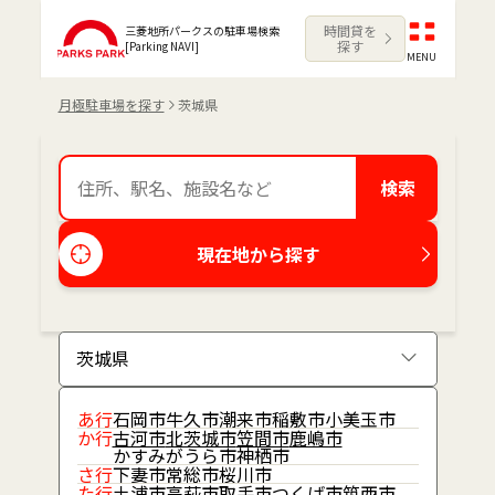
時間貸を
三菱地所パークスの駐車場検索
探す
[Parking NAVI]
MENU
月極駐車場を探す
茨城県
検索
現在地から探す
あ行
石岡市
牛久市
潮来市
稲敷市
小美玉市
か行
古河市
北茨城市
笠間市
鹿嶋市
かすみがうら市
神栖市
さ行
下妻市
常総市
桜川市
た行
土浦市
高萩市
取手市
つくば市
筑西市