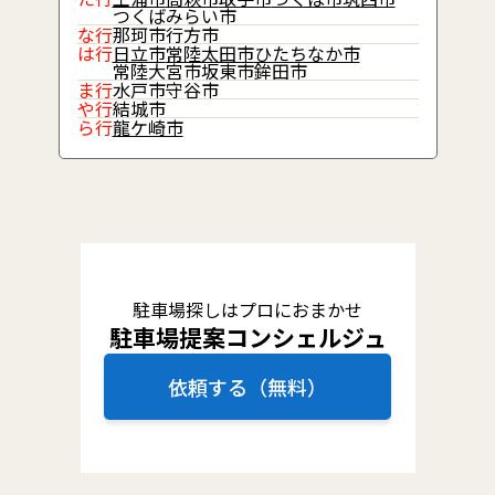
つくばみらい市
な行
那珂市
行方市
は行
日立市
常陸太田市
ひたちなか市
常陸大宮市
坂東市
鉾田市
ま行
水戸市
守谷市
や行
結城市
ら行
龍ケ崎市
駐車場探しはプロにおまかせ
駐車場提案コンシェルジュ
依頼する（無料）