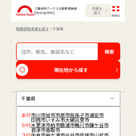
月極を
三菱地所パークスの駐車場検索
探す
[Parking NAVI]
MENU
時間貸駐車場を探す
千葉県
検索
現在地から探す
あ行
市川市
旭市
市原市
我孫子市
浦安市
印西市
いすみ市
大網白里市
か行
木更津市
柏市
勝浦市
鴨川市
鎌ケ谷市
君津市
香取市
さ行
佐倉市
袖ケ浦市
白井市
匝瑳市
山武市