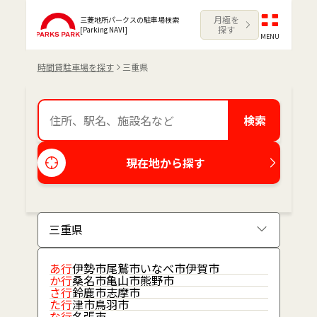
月極を
三菱地所パークスの駐車場検索
探す
[Parking NAVI]
MENU
時間貸駐車場を探す
三重県
検索
現在地から探す
あ行
伊勢市
尾鷲市
いなべ市
伊賀市
か行
桑名市
亀山市
熊野市
さ行
鈴鹿市
志摩市
た行
津市
鳥羽市
な行
名張市