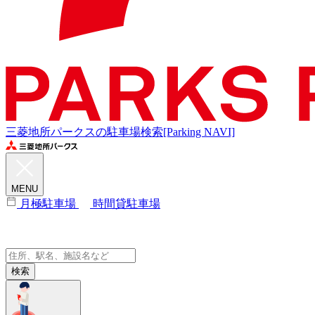
三菱地所パークスの駐車場検索[Parking NAVI]
MENU
月極駐車場
時間貸駐車場
検索