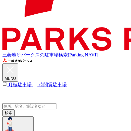
三菱地所パークスの駐車場検索[Parking NAVI]
MENU
月極駐車場
時間貸駐車場
検索