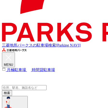
三菱地所パークスの駐車場検索[Parking NAVI]
MENU
月極駐車場
時間貸駐車場
検索