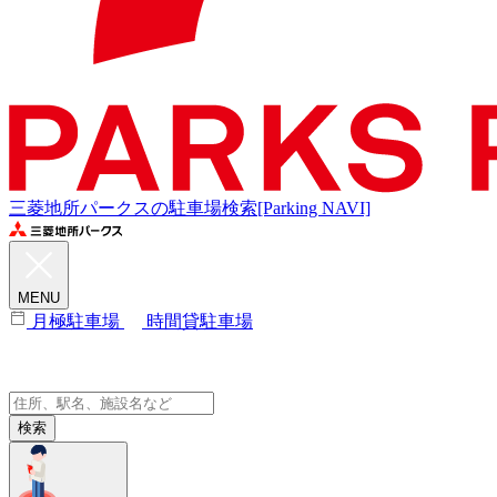
三菱地所パークスの駐車場検索[Parking NAVI]
MENU
月極駐車場
時間貸駐車場
検索