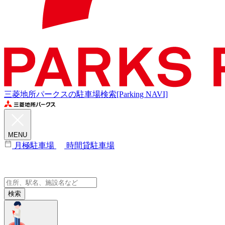
三菱地所パークスの駐車場検索[Parking NAVI]
MENU
月極駐車場
時間貸駐車場
検索