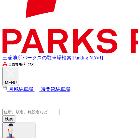
三菱地所パークスの駐車場検索[Parking NAVI]
MENU
月極駐車場
時間貸駐車場
検索