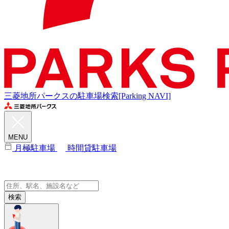
三菱地所パークスの駐車場検索[Parking NAVI]
MENU
月極駐車場
時間貸駐車場
検索