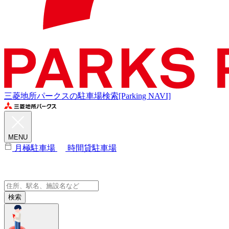
三菱地所パークスの駐車場検索[Parking NAVI]
MENU
月極駐車場
時間貸駐車場
検索