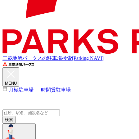
三菱地所パークスの駐車場検索[Parking NAVI]
MENU
月極駐車場
時間貸駐車場
検索