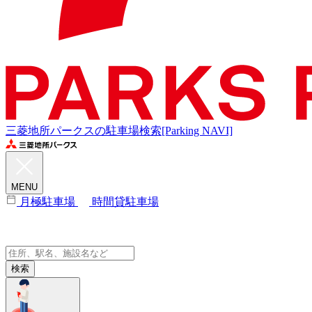
三菱地所パークスの駐車場検索[Parking NAVI]
MENU
月極駐車場
時間貸駐車場
検索