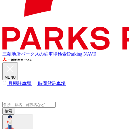
三菱地所パークスの駐車場検索[Parking NAVI]
MENU
月極駐車場
時間貸駐車場
検索