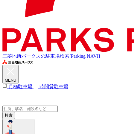
三菱地所パークスの駐車場検索[Parking NAVI]
MENU
月極駐車場
時間貸駐車場
検索