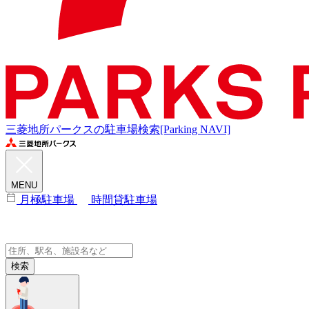
三菱地所パークスの駐車場検索[Parking NAVI]
MENU
月極駐車場
時間貸駐車場
検索