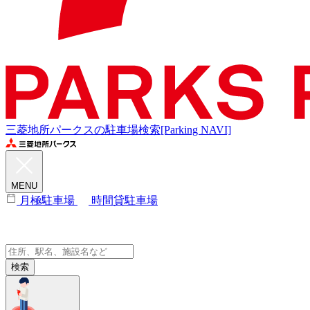
三菱地所パークスの駐車場検索[Parking NAVI]
MENU
月極駐車場
時間貸駐車場
検索