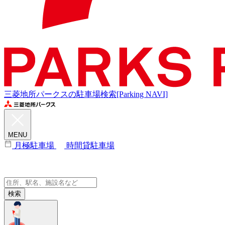
三菱地所パークスの駐車場検索[Parking NAVI]
MENU
月極駐車場
時間貸駐車場
検索