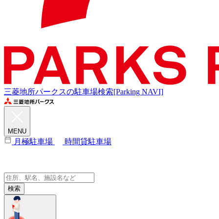
三菱地所パークスの駐車場検索[Parking NAVI]
MENU
月極駐車場
時間貸駐車場
検索