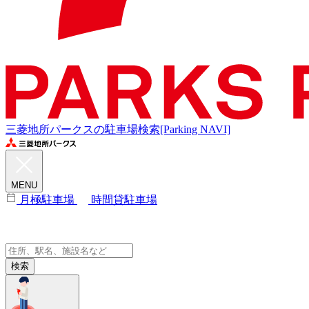
三菱地所パークスの駐車場検索[Parking NAVI]
MENU
月極駐車場
時間貸駐車場
検索