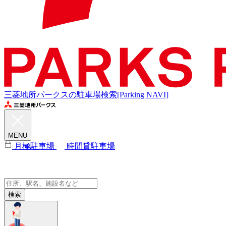
三菱地所パークスの駐車場検索[Parking NAVI]
MENU
月極駐車場
時間貸駐車場
検索