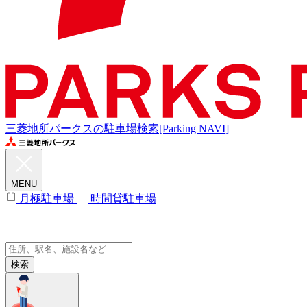
三菱地所パークスの駐車場検索[Parking NAVI]
MENU
月極駐車場
時間貸駐車場
検索