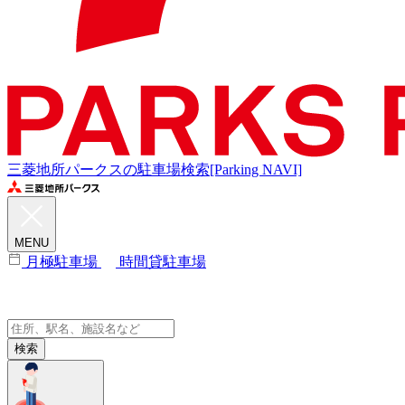
三菱地所パークスの駐車場検索[Parking NAVI]
MENU
月極駐車場
時間貸駐車場
検索