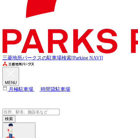
三菱地所パークスの駐車場検索[Parking NAVI]
MENU
月極駐車場
時間貸駐車場
検索