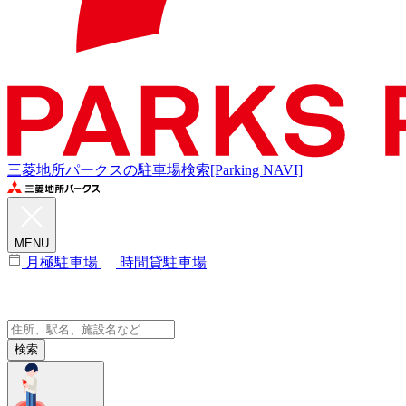
三菱地所パークスの駐車場検索[Parking NAVI]
MENU
月極駐車場
時間貸駐車場
検索