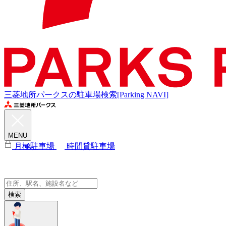
三菱地所パークスの駐車場検索[Parking NAVI]
MENU
月極駐車場
時間貸駐車場
検索