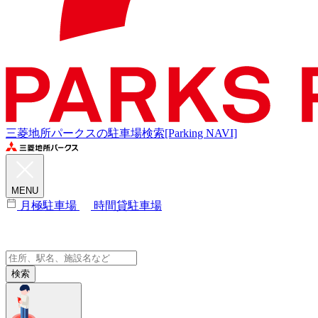
三菱地所パークスの駐車場検索[Parking NAVI]
MENU
月極駐車場
時間貸駐車場
検索