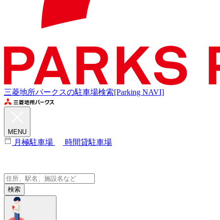
三菱地所パークスの駐車場検索[Parking NAVI]
MENU
月極駐車場
時間貸駐車場
検索