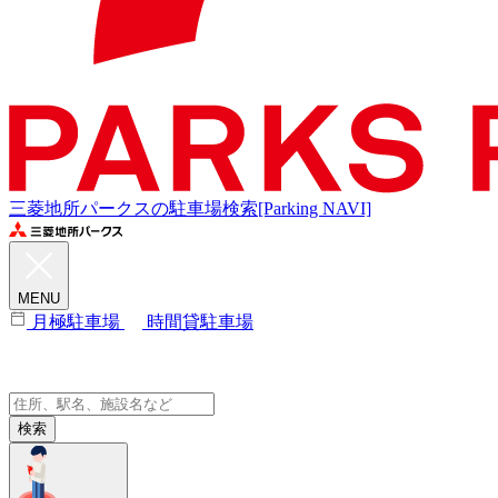
三菱地所パークスの駐車場検索[Parking NAVI]
MENU
月極駐車場
時間貸駐車場
検索