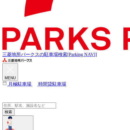
三菱地所パークスの駐車場検索[Parking NAVI]
MENU
月極駐車場
時間貸駐車場
検索