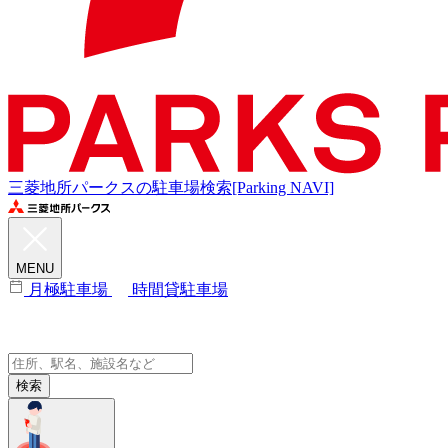
三菱地所パークスの駐車場検索[Parking NAVI]
MENU
月極駐車場
時間貸駐車場
検索