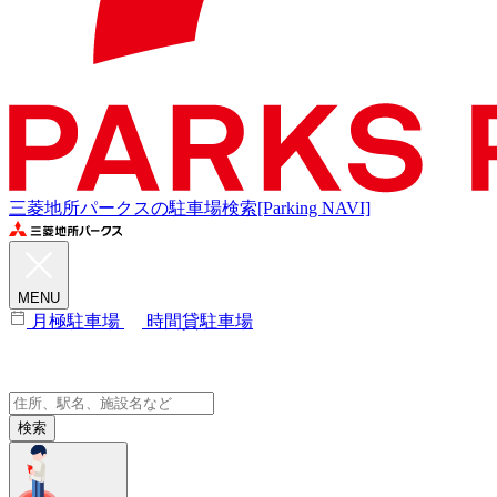
三菱地所パークスの駐車場検索[Parking NAVI]
MENU
月極駐車場
時間貸駐車場
検索