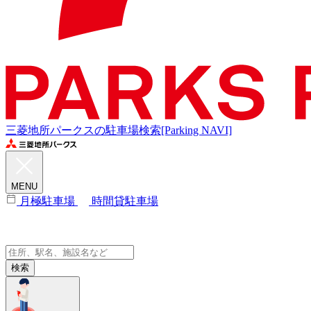
三菱地所パークスの駐車場検索[Parking NAVI]
MENU
月極駐車場
時間貸駐車場
検索