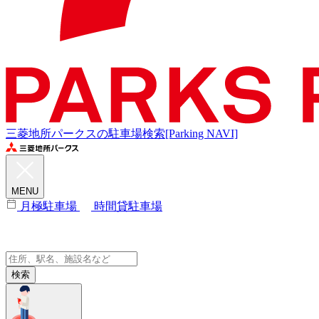
三菱地所パークスの駐車場検索[Parking NAVI]
MENU
月極駐車場
時間貸駐車場
検索