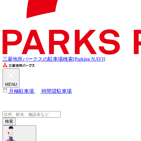
三菱地所パークスの駐車場検索[Parking NAVI]
MENU
月極駐車場
時間貸駐車場
検索