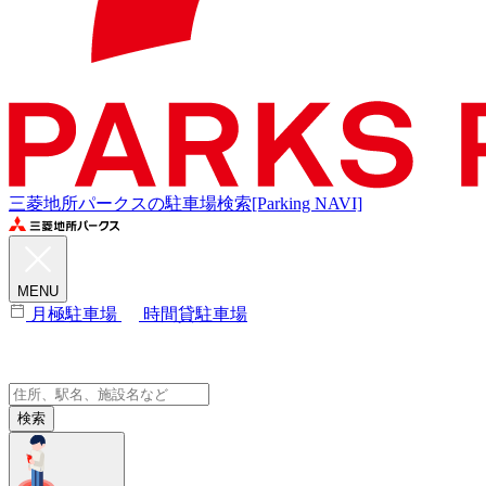
三菱地所パークスの駐車場検索[Parking NAVI]
MENU
月極駐車場
時間貸駐車場
検索