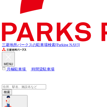
三菱地所パークスの駐車場検索[Parking NAVI]
MENU
月極駐車場
時間貸駐車場
検索